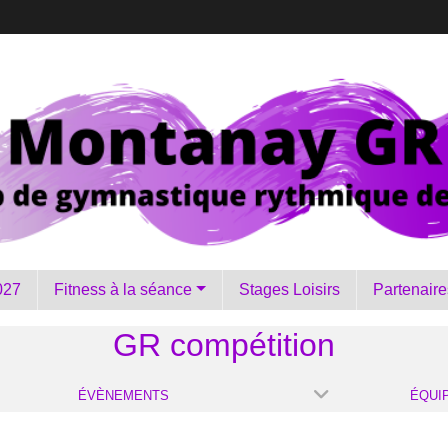
027
Fitness à la séance
Stages Loisirs
Partenaire
GR compétition
ÉVÈNEMENTS
ÉQUI