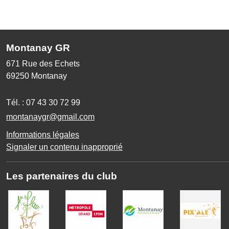
Montanay GR
671 Rue des Echets
69250
Montanay
Tél. :
07 43 30 72 99
montanaygr@gmail.com
Informations légales
Signaler un contenu inapproprié
Les partenaires du club