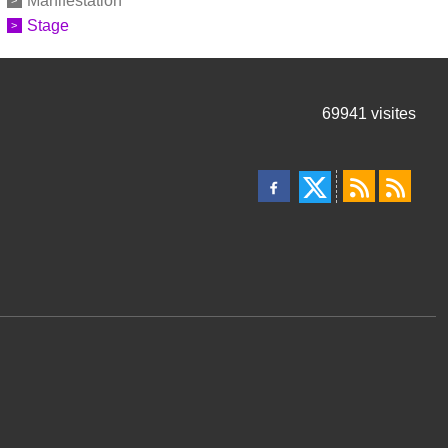
Manifestation
Stage
69941
visites